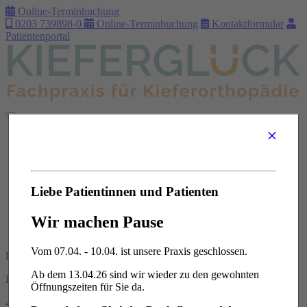
Online-Terminbuchung
0203 739898-0
Online-Terminbuchung
Kontaktformular
Patientenportal
+
Home
Team
Praxis
Karriere
Leistungen
Liebe Patientinnen und Patienten
Kinder/Teenager
Erwachsene
Wir machen Pause
FAQ
Kontakt
Vom 07.04. - 10.04. ist unsere Praxis geschlossen.
Dr. Christine Dunkelberg
Ab dem 13.04.26 sind wir wieder zu den gewohnten
Düsseldorfer Landstr. 249-251
Öffnungszeiten für Sie da.
47259 Duisburg