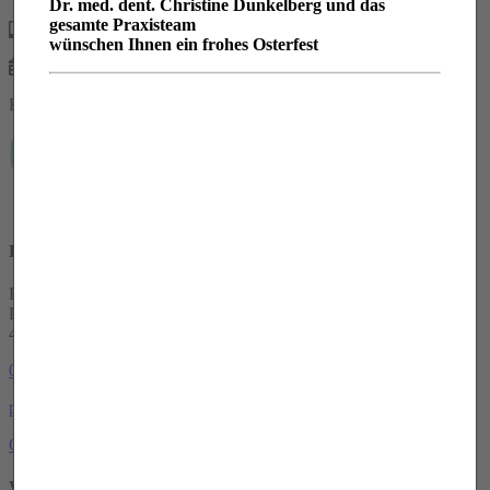
Dr. med. dent. Christine Dunkelberg und das
gesamte Praxisteam
0203 / 73 98 98 0
wünschen Ihnen ein frohes Osterfest
Online-Terminbuchung
Follow us on Instagram & Facebook
Hier finden Sie uns
Kieferorthopädie in Duisburg
Düsseldorfer Landstr. 249-251
47259 Duisburg
0203 / 73 98 98 0
praxis(at)kieferglueck.de
Online-Terminbuchung
Wir sind für Sie da